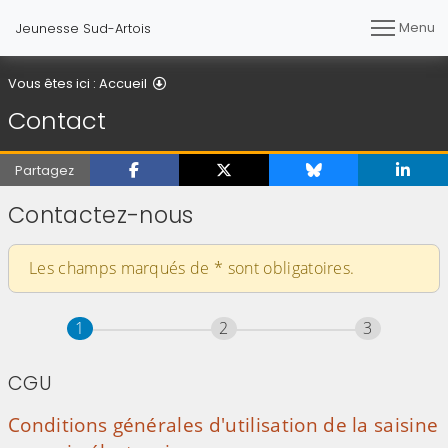
Menu
Jeunesse Sud-Artois
Contact
Vous êtes ici :
Accueil
Contact
Partagez
Contactez-nous
Les champs marqués de
*
sont obligatoires.
Étape
sur 3
Étape
sur 3
Étape
sur 3
1
2
3
CGU
Conditions générales d'utilisation de la saisine