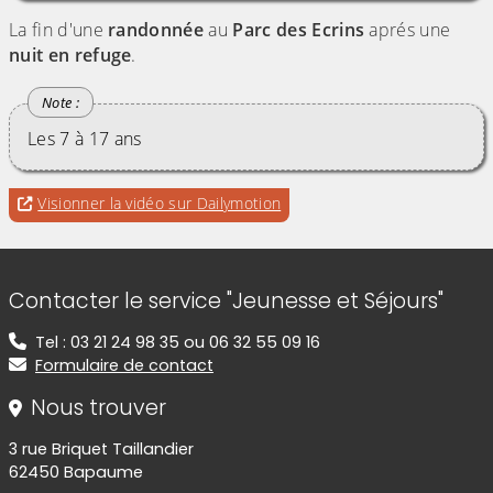
La fin d'une
randonnée
au
Parc des Ecrins
aprés une
nuit en refuge
.
Les 7 à 17 ans
Evitez la vidéo intégrée ci-après et aller au
pour accéder à une éventuell
Visionner la vidéo sur Dailymotion
lien qui permet de visionner cette vidéo sur
Dailymotion
Informations de contact
Contacter le service "Jeunesse et Séjours"
Tel : 03 21 24 98 35 ou 06 32 55 09 16
Formulaire de contact
Nous trouver
3 rue Briquet Taillandier
62450 Bapaume