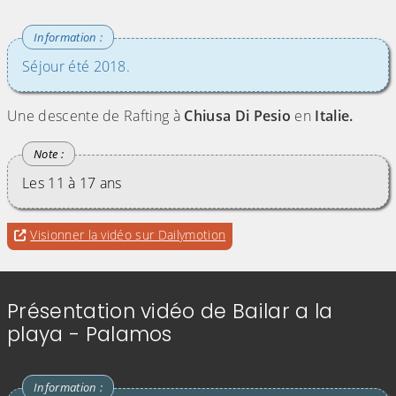
Séjour été 2018.
Une descente de Rafting à
Chiusa Di Pesio
en
Italie.
Les 11 à 17 ans
Evitez la vidéo intégrée ci-après et aller au
pour accéder à une éventuell
Visionner la vidéo sur Dailymotion
lien qui permet de visionner cette vidéo sur
Dailymotion
Présentation vidéo de Bailar a la
playa - Palamos