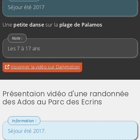
Séjour été 2017
Une
petite danse
sur la
plage de Palamos
Les 7 à 17 ans
Evitez la vidéo intégrée ci-après et aller au
pour accéder à une éventuell
Visionner la vidéo sur Dailymotion
lien qui permet de visionner cette vidéo sur
Dailymotion
Présentaion vidéo d'une randonnée
des Ados au Parc des Ecrins
Séjour été 2017.